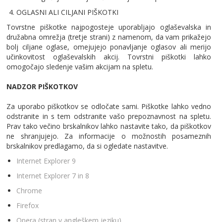
OGLASNI ALI CILJANI PIŠKOTKI
Tovrstne piškotke najpogosteje uporabljajo oglaševalska in
družabna omrežja (tretje strani) z namenom, da vam prikažejo
bolj ciljane oglase, omejujejo ponavljanje oglasov ali merijo
učinkovitost oglaševalskih akcij. Tovrstni piškotki lahko
omogočajo sledenje vašim akcijam na spletu.
NADZOR PIŠKOTKOV
​
Za uporabo piškotkov se odločate sami. Piškotke lahko vedno
odstranite in s tem odstranite vašo prepoznavnost na spletu.
Prav tako večino brskalnikov lahko nastavite tako, da piškotkov
ne shranjujejo. Za informacije o možnostih posameznih
brskalnikov predlagamo, da si ogledate nastavitve.
Internet Explorer 9
Internet Explorer 7 in 8
Chrome
Firefox
Opera (stran v angleškem jeziku)