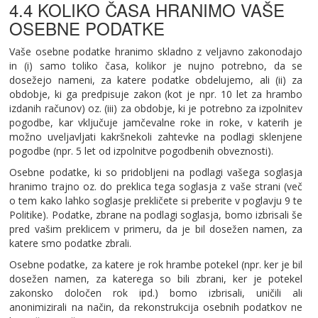
4.4 KOLIKO ČASA HRANIMO VAŠE
OSEBNE PODATKE
Vaše osebne podatke hranimo skladno z veljavno zakonodajo
in (i) samo toliko časa, kolikor je nujno potrebno, da se
dosežejo nameni, za katere podatke obdelujemo, ali (ii) za
obdobje, ki ga predpisuje zakon (kot je npr. 10 let za hrambo
izdanih računov) oz. (iii) za obdobje, ki je potrebno za izpolnitev
pogodbe, kar vključuje jamčevalne roke in roke, v katerih je
možno uveljavljati kakršnekoli zahtevke na podlagi sklenjene
pogodbe (npr. 5 let od izpolnitve pogodbenih obveznosti).
Osebne podatke, ki so pridobljeni na podlagi vašega soglasja
hranimo trajno oz. do preklica tega soglasja z vaše strani (več
o tem kako lahko soglasje prekličete si preberite v poglavju 9 te
Politike). Podatke, zbrane na podlagi soglasja, bomo izbrisali še
pred vašim preklicem v primeru, da je bil dosežen namen, za
katere smo podatke zbrali.
Osebne podatke, za katere je rok hrambe potekel (npr. ker je bil
dosežen namen, za katerega so bili zbrani, ker je potekel
zakonsko določen rok ipd.) bomo izbrisali, uničili ali
anonimizirali na način, da rekonstrukcija osebnih podatkov ne