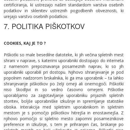
certificiranja, ki ustrezajo našim standardom varstva osebnih
podatkov in sklenitev ustreznih pogodbenih obveznosti, ki
urejajo varstvo osebnih podatkov.
7. POLITIKA PIŠKOTKOV
COOKIES,
KAJ JE TO ?
Piškotki so male besedilne datoteke, ki jih večina spletnih mest
shrani v naprave, s katerimi uporabniki dostopajo do interneta
z namenom prepoznavanja posameznih naprav, ki so jih
uporabniki uporabili pri dostopu. Njihovo shranjevanje je pod
popolnim nadzorom brskalnika, ki ga ima uporabnik – ta lahko
shranjevanje piškotkov po želji omeji ali onemogoči. Piškotki
niso škodljivi in so vedno časovno omejeni. Piškotke
uporabljamo za zagotavljanje uporabniku prijaznih spletnih
storitev, boljše uporabniške izkušnje in spremljanje statistike
obiska. Interakcija med spletnim uporabnikom in spletnim
mestom je s pomočjo piškotkov hitrejša in enostavnejša. Z
njihovo pomočjo si spletno mesto zapomni posameznikove
preference in izkušnje, s tem je prihranjen čas, brskanje po