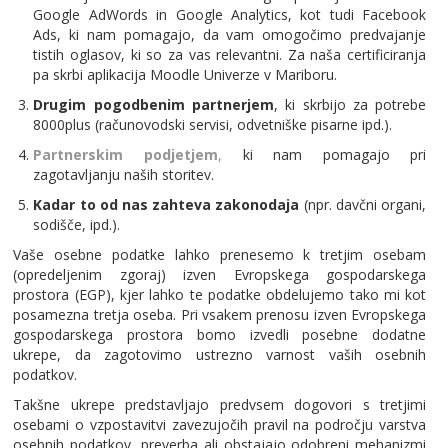
Google AdWords in Google Analytics, kot tudi Facebook
Ads, ki nam pomagajo, da vam omogočimo predvajanje
tistih oglasov, ki so za vas relevantni. Za naša certificiranja
pa skrbi aplikacija Moodle Univerze v Mariboru.
Drugim pogodbenim partnerjem
, ki skrbijo za potrebe
8000plus (računovodski servisi, odvetniške pisarne ipd.).
Partnerskim podjetjem
,
ki nam pomagajo pri
zagotavljanju naših storitev.
Kadar to od nas zahteva zakonodaja
(npr. davčni organi,
sodišče, ipd.).
Vaše osebne podatke lahko prenesemo k tretjim osebam
(opredeljenim zgoraj) izven Evropskega gospodarskega
prostora (EGP), kjer lahko te podatke obdelujemo tako mi kot
posamezna tretja oseba. Pri vsakem prenosu izven Evropskega
gospodarskega prostora bomo izvedli posebne dodatne
ukrepe, da zagotovimo ustrezno varnost vaših osebnih
podatkov.
Takšne ukrepe predstavljajo predvsem dogovori s tretjimi
osebami o vzpostavitvi zavezujočih pravil na področju varstva
osebnih podatkov, preverba ali obstajajo odobreni mehanizmi