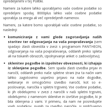
opredeljenimi v tej Politiki.
Nameni za katere lahko uporabljamo vaše osebne podatke so
opredeljeni spodaj. 8000plus lahko vaše osebne podatke
uporablja za enega ali več opredeljenih namenov.
Nameni, za katere bomo uporabljali vaše osebne podatke, so
naslednji:
komuniciranje z vami glede zagotavljanja naših
storitev ter odgovarjanja na vaša povpraševanja
(sem
spadajo zlasti obvestila v zvezi s programom PANTHEON,
odgovarjanja na vaša povpraševanja, oddanih preko spleta
ali na tiskanih obrazcih, izpolnjevanje anket o zadovoljstvu);
sklenitev pogodbe in izpolnitev obveznosti, ki izhajajo
iz sklenjene pogodbe.
Sem spada zlasti izvedba prijav in
naročil, oddanih preko naše spletne strani (na ta način vam
lahko zagotovimo uspešno prijavo na naše dogodke,
webinarje in omogočimo izvedbo naročil, kot so e-
poslovanje, naročila v spletni trgovini). Vse osebne podatke,
ki jih obdelujemo v zvezi z naročili v naši spletni trgovini,
obdelujemo z namenom sklenitve in izvršitve pogodbe, ki je
bila sklenjena z vami. V primeru, da nam ne posredujete
vseh podatkov, nujnih za izvedbo naročila, si pridržujemo