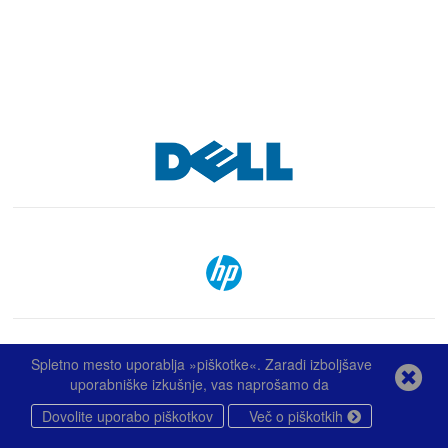
Spletno mesto uporablja »piškotke«. Zaradi izboljšave
uporabniške izkušnje, vas naprošamo da
Dovolite uporabo piškotkov
Več o piškotkih