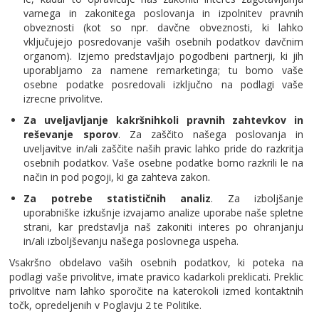
varnega in zakonitega poslovanja in izpolnitev pravnih
obveznosti (kot so npr. davčne obveznosti, ki lahko
vključujejo posredovanje vaših osebnih podatkov davčnim
organom). Izjemo predstavljajo pogodbeni partnerji, ki jih
uporabljamo za namene remarketinga; tu bomo vaše
osebne podatke posredovali izključno na podlagi vaše
izrecne privolitve.
Za uveljavljanje kakršnihkoli pravnih zahtevkov in
reševanje sporov
. Za zaščito našega poslovanja in
uveljavitve in/ali zaščite naših pravic lahko pride do razkritja
osebnih podatkov. Vaše osebne podatke bomo razkrili le na
način in pod pogoji, ki ga zahteva zakon.
Za potrebe statističnih analiz
. Za izboljšanje
uporabniške izkušnje izvajamo analize uporabe naše spletne
strani, kar predstavlja naš zakoniti interes po ohranjanju
in/ali izboljševanju našega poslovnega uspeha.
Vsakršno obdelavo vaših osebnih podatkov, ki poteka na
podlagi vaše privolitve, imate pravico kadarkoli preklicati. Preklic
privolitve nam lahko sporočite na katerokoli izmed kontaktnih
točk, opredeljenih v Poglavju 2 te Politike.