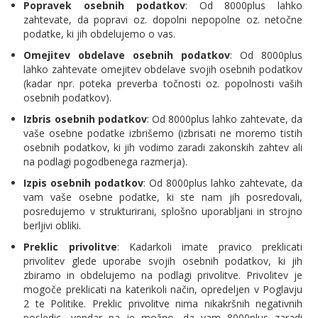
Popravek osebnih podatkov
: Od 8000plus lahko
zahtevate, da popravi oz. dopolni nepopolne oz. netočne
podatke, ki jih obdelujemo o vas.
Omejitev obdelave osebnih podatkov
: Od 8000plus
lahko zahtevate omejitev obdelave svojih osebnih podatkov
(kadar npr. poteka preverba točnosti oz. popolnosti vaših
osebnih podatkov).
Izbris osebnih podatkov
: Od 8000plus lahko zahtevate, da
vaše osebne podatke izbrišemo (izbrisati ne moremo tistih
osebnih podatkov, ki jih vodimo zaradi zakonskih zahtev ali
na podlagi pogodbenega razmerja).
Izpis osebnih podatkov
: Od 8000plus lahko zahtevate, da
vam vaše osebne podatke, ki ste nam jih posredovali,
posredujemo v strukturirani, splošno uporabljani in strojno
berljivi obliki.
Preklic privolitve
: Kadarkoli imate pravico preklicati
privolitev glede uporabe svojih osebnih podatkov, ki jih
zbiramo in obdelujemo na podlagi privolitve. Privolitev je
mogoče preklicati na katerikoli način, opredeljen v Poglavju
2 te Politike. Preklic privolitve nima nikakršnih negativnih
posledic, vendar pa je možno, da vam 8000plus zaradi