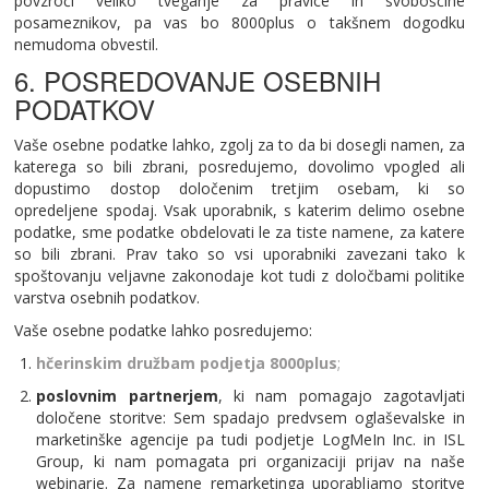
povzroči veliko tveganje za pravice in svoboščine
posameznikov, pa vas bo 8000plus o takšnem dogodku
nemudoma obvestil.
6. POSREDOVANJE OSEBNIH
PODATKOV
Vaše osebne podatke lahko, zgolj za to da bi dosegli namen, za
katerega so bili zbrani, posredujemo, dovolimo vpogled ali
dopustimo dostop določenim tretjim osebam, ki so
opredeljene spodaj. Vsak uporabnik, s katerim delimo osebne
podatke, sme podatke obdelovati le za tiste namene, za katere
so bili zbrani. Prav tako so vsi uporabniki zavezani tako k
spoštovanju veljavne zakonodaje kot tudi z določbami politike
varstva osebnih podatkov.
Vaše osebne podatke lahko posredujemo:
hčerinskim družbam podjetja 8000plus
;
poslovnim partnerjem
, ki nam pomagajo zagotavljati
določene storitve: Sem spadajo predvsem oglaševalske in
marketinške agencije pa tudi podjetje LogMeIn Inc. in ISL
Group, ki nam pomagata pri organizaciji prijav na naše
webinarje. Za namene remarketinga uporabljamo storitve