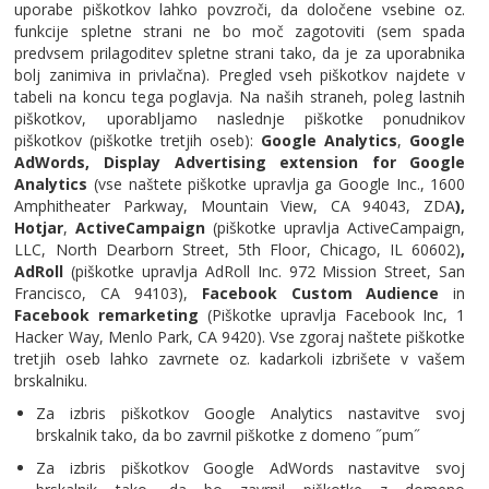
uporabe piškotkov lahko povzroči, da določene vsebine oz.
funkcije spletne strani ne bo moč zagotoviti (sem spada
predvsem prilagoditev spletne strani tako, da je za uporabnika
bolj zanimiva in privlačna). Pregled vseh piškotkov najdete v
tabeli na koncu tega poglavja. Na naših straneh, poleg lastnih
piškotkov, uporabljamo naslednje piškotke ponudnikov
piškotkov (piškotke tretjih oseb):
Google Analytics
,
Google
AdWords, Display Advertising extension for Google
Analytics
(vse naštete piškotke upravlja ga Google Inc., 1600
Amphitheater Parkway, Mountain View, CA 94043, ZDA
),
Hotjar
,
ActiveCampaign
(piškotke upravlja ActiveCampaign,
LLC, North Dearborn Street, 5th Floor, Chicago, IL 60602)
,
AdRoll
(piškotke upravlja AdRoll Inc. 972 Mission Street, San
Francisco, CA 94103),
Facebook Custom Audience
in
Facebook remarketing
(Piškotke upravlja Facebook Inc, 1
Hacker Way, Menlo Park, CA 9420). Vse zgoraj naštete piškotke
tretjih oseb lahko zavrnete oz. kadarkoli izbrišete v vašem
brskalniku.
Za izbris piškotkov Google Analytics nastavitve svoj
brskalnik tako, da bo zavrnil piškotke z domeno ˝pum˝
Za izbris piškotkov Google AdWords nastavitve svoj