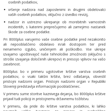
osebnih podatkov,
vršenje nadzora nad zaposlenimi in drugimi obdelovalci
vaših osebnih podatkov, vključno z izvedbo revizij,
nadzor in ustrezno ukrepanje ob morebitnih varnostnih
incidentih, s katerimi preprečujemo ali zamejimo nastanek
škode za osebne podatke.
Pri 8000plus varujemo vaše osebne podatke pred nezakonito
ali nepooblaščeno obdelavo in/ali dostopom ter pred
nenamerno izgubo, uničenjem ali poškodbo. Vse ukrepe
izvajamo upoštevajoč naše tehnološke zmožnosti (vključno s
stroški izvajanja določenih ukrepov) in presojo vplivov na vašo
zasebnost.
8000plus bo v primeru ugotovitve kršitve varstva osebnih
podatkov, o vsaki takšni kršitvi, brez odlašanja, obvestil
pristojni nadzorni organ. Pristojni nadzorni organ v Republiki
Sloveniji predstavlja informacijski pooblaščenec.
V primeru sume storitve kaznivega dejanja, bo 8000plus kršitve
prijavil tudi policiji in pristojnemu državnemu tožilstvu.
V primeru, da pride do kršitve varstva podatkov, ki lahko