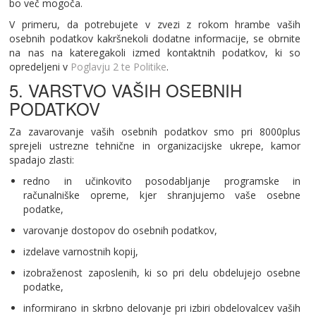
bo več mogoča.
V primeru, da potrebujete v zvezi z rokom hrambe vaših
osebnih podatkov kakršnekoli dodatne informacije, se obrnite
na nas na kateregakoli izmed kontaktnih podatkov, ki so
opredeljeni v
Poglavju 2 te Politike
.
5. VARSTVO VAŠIH OSEBNIH
PODATKOV
Za zavarovanje vaših osebnih podatkov smo pri 8000plus
sprejeli ustrezne tehnične in organizacijske ukrepe, kamor
spadajo zlasti:
redno in učinkovito posodabljanje programske in
računalniške opreme, kjer shranjujemo vaše osebne
podatke,
varovanje dostopov do osebnih podatkov,
izdelave varnostnih kopij,
izobraženost zaposlenih, ki so pri delu obdelujejo osebne
podatke,
informirano in skrbno delovanje pri izbiri obdelovalcev vaših