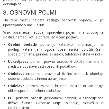
delodajalca.
3. OSNOVNI POJMI
Na tem mestu najdete razlago osnovnih pojmov, ki jih
uporabljamo v naši Politiki.
Vsak posamezen spodaj opredeljen pojem ima znotraj te
Politike namen, kot je opredeljen v tem poglavju.
Osebni podatki
pomenijo katerokoli informacijo, na
podlagi katere je mogoče posameznika določiti (sem
spadajo npr. ime, priimek, e-naslov, telefonska številka ipd.).
Upravljavec
pomeni pravno osebo, ki določa namene in
sredstva obdelave vaših osebnih podatkov.
Obdelovalec
pomeni pravno ali fizično osebo, ki obdeluje
osebne podatke v imenu upravljavca.
Obdelava
pomeni zbiranje, hrambo, dostop in vse druge
oblike uporabe osebnih podatkov.
EGP
pomeni Evropski gospodarski prostor, ki označuje vse
države članice Evropske unije, Islandijo, Norveško in
Liechtenstein.