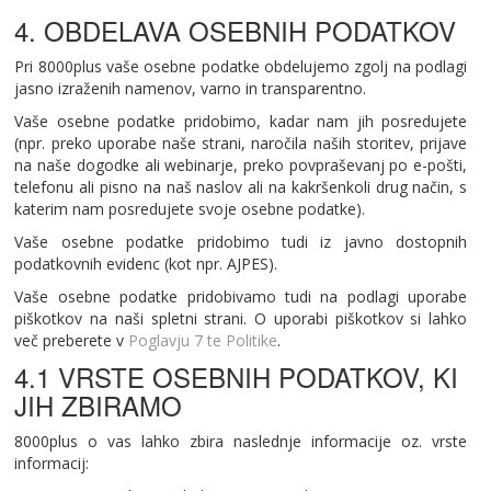
4. OBDELAVA OSEBNIH PODATKOV
Pri 8000plus vaše osebne podatke obdelujemo zgolj na podlagi
jasno izraženih namenov, varno in transparentno.
Vaše osebne podatke pridobimo, kadar nam jih posredujete
(npr. preko uporabe naše strani, naročila naših storitev, prijave
na naše dogodke ali webinarje, preko povpraševanj po e-pošti,
telefonu ali pisno na naš naslov ali na kakršenkoli drug način, s
katerim nam posredujete svoje osebne podatke).
Vaše osebne podatke pridobimo tudi iz javno dostopnih
podatkovnih evidenc (kot npr. AJPES).
Vaše osebne podatke pridobivamo tudi na podlagi uporabe
piškotkov na naši spletni strani. O uporabi piškotkov si lahko
več preberete v
Poglavju 7 te Politike
.
4.1 VRSTE OSEBNIH PODATKOV, KI
JIH ZBIRAMO
8000plus o vas lahko zbira naslednje informacije oz. vrste
informacij: