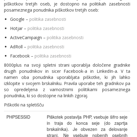
piškotkov tretjih oseb, je dostopno na politikah zasebnosti
posameznega ponudnika piškotkov tretjih oseb:
Google –
politika zasebnosti
Hotjar –
politika zasebnosti
ActiveCampaign –
politika zasebnosti
AdRoll –
politika zasebnosti
Facebook –
politika zasebnosti
8000plus na svoji spletni strani uporablja določene gradnike
drugih ponudnikov in sicer Facebook-a in LinkedIn-a. V ta
namen oba ponudnika uporabljata piškotke, ki jih lahko
izklopite v svojem brskalniku. Pravila uporabe teh gradnikov pa
so opredeljena z varnostnimi politikami posameznega
ponudnika, ki so dostopne na linkih zgoraj.
Piškotki na spletišču
PHPSESSID
Piškotek postavlja PHP, vsebuje šifro seje
in traja do konca seje (do zaprtja
brskalnika). Je obvezen za delovanje
strani. Ne vsebuje nobenih osebnih