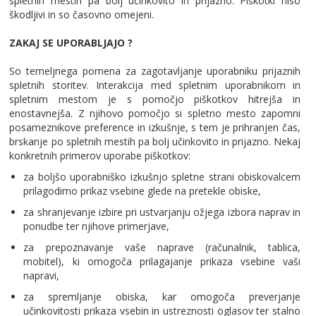
spletnih mestih pa bolj učinkovito in prijazno. Piškotki niso
škodljivi in so časovno omejeni.
ZAKAJ SE UPORABLJAJO ?
So temeljnega pomena za zagotavljanje uporabniku prijaznih
spletnih storitev. Interakcija med spletnim uporabnikom in
spletnim mestom je s pomočjo piškotkov hitrejša in
enostavnejša. Z njihovo pomočjo si spletno mesto zapomni
posameznikove preference in izkušnje, s tem je prihranjen čas,
brskanje po spletnih mestih pa bolj učinkovito in prijazno. Nekaj
konkretnih primerov uporabe piškotkov:
za boljšo uporabniško izkušnjo spletne strani obiskovalcem
prilagodimo prikaz vsebine glede na pretekle obiske,
za shranjevanje izbire pri ustvarjanju ožjega izbora naprav in
ponudbe ter njihove primerjave,
za prepoznavanje vaše naprave (računalnik, tablica,
mobitel), ki omogoča prilagajanje prikaza vsebine vaši
napravi,
za spremljanje obiska, kar omogoča preverjanje
učinkovitosti prikaza vsebin in ustreznosti oglasov ter stalno