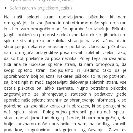
Safari (stran v angleškem jeziku)
Na naši spletni strani uporabljamo piškotke, ki nam
omogočajo, da izboljšamo in optimiziramo našo spletno stran
in s tem vam omogočimo boljšo uporabniško izkušnjo. Piškotki
(angl. cookies) so preproste tekstovne datoteke, ki jih nekatere
spletne strani preko brskalnika shranijo na vaš računalnik in
shranjujejo nekatere neosebne podatke. Uporaba piškotkov
nam omogoča prilagoditev posameznih spletnih vsebin tako,
da so bolj privlačne za posameznika. Poleg tega pa izvajamo
tudi analize uporabe spletne strani, ki nam omogočajo, da
svojo spletno stran izboljšujemo in uredimo tako da je
uporabnikom bolj prijazna. Nekateri piškotki so nujno potrebni,
saj brez njih ni moč zagotavljati delovanja spletnih strani, vse
ostale piškotke pa lahko zavrnete. Nujno potrebne piškotke
zagotavljamo za shranjevanje statističnih podatkov glede
uporabe naše spletne strani in za shranjevanje informacij, ki so
potrebne za izpolnitev kontaktnih obrazcev, ki so ponujeni na
naši spletni strani. Poleg nujno potrebnih pa na naši spletni
strani uporabljamo tudi druge piškotke, ki nam omogočajo, da
bolje spoznamo naše uporabnike in vam, na podlagi zbranih
podatkov, zagotovimo prilagojeno oglaševanje. Zavrnitev