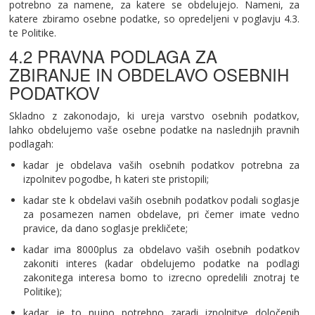
potrebno za namene, za katere se obdelujejo. Nameni, za
katere zbiramo osebne podatke, so opredeljeni v poglavju 4.3.
te Politike.
4.2 PRAVNA PODLAGA ZA
ZBIRANJE IN OBDELAVO OSEBNIH
PODATKOV
Skladno z zakonodajo, ki ureja varstvo osebnih podatkov,
lahko obdelujemo vaše osebne podatke na naslednjih pravnih
podlagah:
kadar je obdelava vaših osebnih podatkov potrebna za
izpolnitev pogodbe, h kateri ste pristopili;
kadar ste k obdelavi vaših osebnih podatkov podali soglasje
za posamezen namen obdelave, pri čemer imate vedno
pravice, da dano soglasje prekličete;
kadar ima 8000plus za obdelavo vaših osebnih podatkov
zakoniti interes (kadar obdelujemo podatke na podlagi
zakonitega interesa bomo to izrecno opredelili znotraj te
Politike);
kadar je to nujno potrebno zaradi izpolnitve določenih