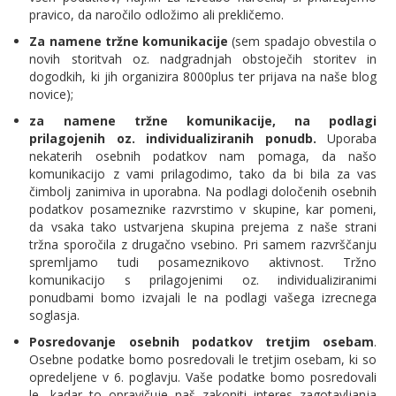
pravico, da naročilo odložimo ali prekličemo.
Za namene tržne komunikacije
(sem spadajo obvestila o
novih storitvah oz. nadgradnjah obstoječih storitev in
dogodkih, ki jih organizira 8000plus ter prijava na naše blog
novice);
za namene tržne komunikacije, na podlagi
prilagojenih oz. individualiziranih ponudb.
Uporaba
nekaterih osebnih podatkov nam pomaga, da našo
komunikacijo z vami prilagodimo, tako da bi bila za vas
čimbolj zanimiva in uporabna. Na podlagi določenih osebnih
podatkov posameznike razvrstimo v skupine, kar pomeni,
da vsaka tako ustvarjena skupina prejema z naše strani
tržna sporočila z drugačno vsebino. Pri samem razvrščanju
spremljamo tudi posameznikovo aktivnost. Tržno
komunikacijo s prilagojenimi oz. individualiziranimi
ponudbami bomo izvajali le na podlagi vašega izrecnega
soglasja.
Posredovanje osebnih podatkov tretjim osebam
.
Osebne podatke bomo posredovali le tretjim osebam, ki so
opredeljene v 6. poglavju. Vaše podatke bomo posredovali
le, kadar to opravičuje naš zakoniti interes zagotavljanja