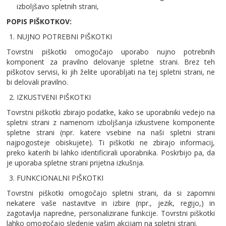
izboljšavo spletnih strani,
POPIS PIŠKOTKOV:
NUJNO POTREBNI PIŠKOTKI
Tovrstni piškotki omogočajo uporabo nujno potrebnih
komponent za pravilno delovanje spletne strani. Brez teh
piškotov servisi, ki jih želite uporabljati na tej spletni strani, ne
bi delovali pravilno.
IZKUSTVENI PIŠKOTKI
Tovrstni piškotki zbirajo podatke, kako se uporabniki vedejo na
spletni strani z namenom izboljšanja izkustvene komponente
spletne strani (npr. katere vsebine na naši spletni strani
najpogosteje obiskujete). Ti piškotki ne zbirajo informacij,
preko katerih bi lahko identificirali uporabnika. Poskrbijo pa, da
je uporaba spletne strani prijetna izkušnja.
FUNKCIONALNI PIŠKOTKI
Tovrstni piškotki omogočajo spletni strani, da si zapomni
nekatere vaše nastavitve in izbire (npr., jezik, regijo,) in
zagotavlja napredne, personalizirane funkcije. Tovrstni piškotki
lahko omogočajo sledenje vašim akcijam na spletni strani.