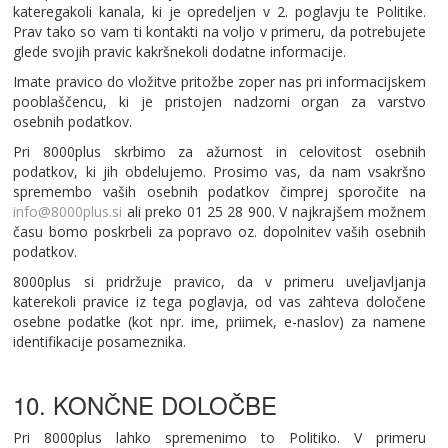
kateregakoli kanala, ki je opredeljen v 2. poglavju te Politike.
Prav tako so vam ti kontakti na voljo v primeru, da potrebujete
glede svojih pravic kakršnekoli dodatne informacije.
Imate pravico do vložitve pritožbe zoper nas pri informacijskem
pooblaščencu, ki je pristojen nadzorni organ za varstvo
osebnih podatkov.
Pri 8000plus skrbimo za ažurnost in celovitost osebnih
podatkov, ki jih obdelujemo. Prosimo vas, da nam vsakršno
spremembo vaših osebnih podatkov čimprej sporočite na
info@8000plus.si
ali preko 01 25 28 900. V najkrajšem možnem
času bomo poskrbeli za popravo oz. dopolnitev vaših osebnih
podatkov.
8000plus si pridržuje pravico, da v primeru uveljavljanja
katerekoli pravice iz tega poglavja, od vas zahteva določene
osebne podatke (kot npr. ime, priimek, e-naslov) za namene
identifikacije posameznika.
10. KONČNE DOLOČBE
Pri 8000plus lahko spremenimo to Politiko. V primeru