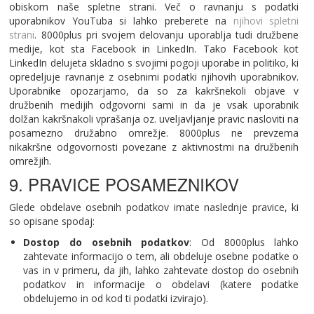
obiskom naše spletne strani. Več o ravnanju s podatki
uporabnikov YouTuba si lahko preberete na
njihovi spletni
strani
. 8000plus pri svojem delovanju uporablja tudi družbene
medije, kot sta Facebook in LinkedIn. Tako Facebook kot
LinkedIn delujeta skladno s svojimi pogoji uporabe in politiko, ki
opredeljuje ravnanje z osebnimi podatki njihovih uporabnikov.
Uporabnike opozarjamo, da so za kakršnekoli objave v
družbenih medijih odgovorni sami in da je vsak uporabnik
dolžan kakršnakoli vprašanja oz. uveljavljanje pravic nasloviti na
posamezno družabno omrežje. 8000plus ne prevzema
nikakršne odgovornosti povezane z aktivnostmi na družbenih
omrežjih.
9. PRAVICE POSAMEZNIKOV
Glede obdelave osebnih podatkov imate naslednje pravice, ki
so opisane spodaj:
Dostop do osebnih podatkov
: Od 8000plus lahko
zahtevate informacijo o tem, ali obdeluje osebne podatke o
vas in v primeru, da jih, lahko zahtevate dostop do osebnih
podatkov in informacije o obdelavi (katere podatke
obdelujemo in od kod ti podatki izvirajo).