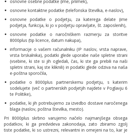
osnovne osebne podatke (ime, priimek),
osnovne kontaktne podatke (telefonska številka, e-naslov),
osnovne podatke o podjetju, za katerega delate (ime
podjetja, funkcija, ki jo v podjetju opravljate, št. zaposlenih),
osnovne podatke o naročniškem razmerju za storitve
8000plus (tip licence, datum nakupa),
informacije o vašem računalniku (IP naslov, vrsta naprave,
vrsta brskalnika), podatki glede uporabe naše spletne strani
(vsebine, ki ste si jih ogledali, čas, ki ste ga prebili na naši
spletni strani, kaj ste kliknili) in podatki glede odziva na naša
e-poštna sporočila,
podatke o 8000plus partnerskemu podjetju, s katerim
sodelujete (več o partnerskih podjetjih najdete v Poglavju 6
te Politike),
podatke, ki jih potrebujemo za izvedbo dostave naročenega
blaga (naslov, poštna številka, mesto).
Pri 8000plus skrbno varujemo načelo najmanjšega obsega
podatkov, ki ga predvideva zakonodaja, zato zbiramo zgolj
tiste podatke, ki so ustrezni, relevantni in omejeni na to, kar je