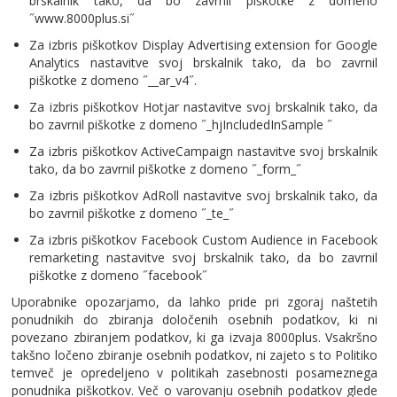
brskalnik tako, da bo zavrnil piškotke z domeno
˝www.8000plus.si˝
Za izbris piškotkov Display Advertising extension for Google
Analytics nastavitve svoj brskalnik tako, da bo zavrnil
piškotke z domeno ˝__ar_v4˝.
Za izbris piškotkov Hotjar nastavitve svoj brskalnik tako, da
bo zavrnil piškotke z domeno ˝_hjIncludedInSample ˝
Za izbris piškotkov ActiveCampaign nastavitve svoj brskalnik
tako, da bo zavrnil piškotke z domeno ˝_form_˝
Za izbris piškotkov AdRoll nastavitve svoj brskalnik tako, da
bo zavrnil piškotke z domeno ˝_te_˝
Za izbris piškotkov Facebook Custom Audience in Facebook
remarketing nastavitve svoj brskalnik tako, da bo zavrnil
piškotke z domeno ˝facebook˝
Uporabnike opozarjamo, da lahko pride pri zgoraj naštetih
ponudnikih do zbiranja določenih osebnih podatkov, ki ni
povezano zbiranjem podatkov, ki ga izvaja 8000plus. Vsakršno
takšno ločeno zbiranje osebnih podatkov, ni zajeto s to Politiko
temveč je opredeljeno v politikah zasebnosti posameznega
ponudnika piškotkov. Več o varovanju osebnih podatkov glede