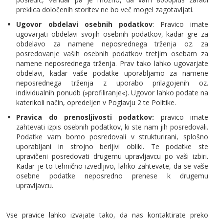
preklica določenih storitev ne bo več mogel zagotavljati.
Ugovor obdelavi osebnih podatkov
: Pravico imate
ugovarjati obdelavi svojih osebnih podatkov, kadar gre za
obdelavo za namene neposrednega trženja oz. za
posredovanje vaših osebnih podatkov tretjim osebam za
namene neposrednega trženja. Prav tako lahko ugovarjate
obdelavi, kadar vaše podatke uporabljamo za namene
neposrednega trženja z uporabo prilagojenih oz.
individualnih ponudb (»profiliranje«). Ugovor lahko podate na
katerikoli način, opredeljen v Poglavju 2 te Politike.
Pravica do prenosljivosti podatkov:
pravico imate
zahtevati izpis osebnih podatkov, ki ste nam jih posredovali.
Podatke vam bomo posredovali v strukturirani, splošno
uporabljani in strojno berljivi obliki. Te podatke ste
upravičeni posredovati drugemu upravljavcu po vaši izbiri.
Kadar je to tehnično izvedljivo, lahko zahtevate, da se vaše
osebne podatke neposredno prenese k drugemu
upravljavcu.
Vse pravice lahko izvajate tako, da nas kontaktirate preko