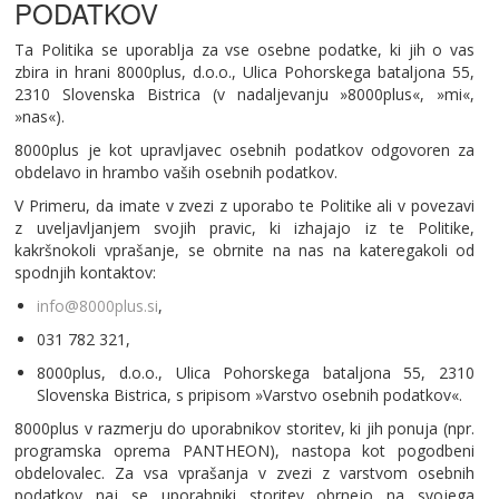
PODATKOV
Ta Politika se uporablja za vse osebne podatke, ki jih o vas
zbira in hrani 8000plus, d.o.o., Ulica Pohorskega bataljona 55,
2310 Slovenska Bistrica (v nadaljevanju »8000plus«, »mi«,
»nas«).
8000plus je kot upravljavec osebnih podatkov odgovoren za
obdelavo in hrambo vaših osebnih podatkov.
V Primeru, da imate v zvezi z uporabo te Politike ali v povezavi
z uveljavljanjem svojih pravic, ki izhajajo iz te Politike,
kakršnokoli vprašanje, se obrnite na nas na kateregakoli od
spodnjih kontaktov:
info@8000plus.si
,
031 782 321,
8000plus, d.o.o., Ulica Pohorskega bataljona 55, 2310
Slovenska Bistrica, s pripisom »Varstvo osebnih podatkov«.
8000plus v razmerju do uporabnikov storitev, ki jih ponuja (npr.
programska oprema PANTHEON), nastopa kot pogodbeni
obdelovalec. Za vsa vprašanja v zvezi z varstvom osebnih
podatkov naj se uporabniki storitev obrnejo na svojega