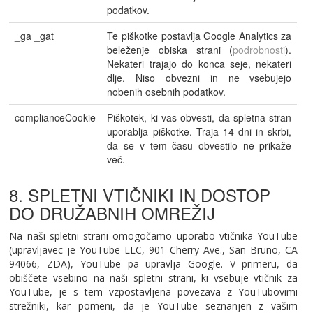
podatkov.
_ga _gat
Te piškotke postavlja Google Analytics za
beleženje obiska strani (
podrobnosti
).
Nekateri trajajo do konca seje, nekateri
dlje. Niso obvezni in ne vsebujejo
nobenih osebnih podatkov.
complianceCookie
Piškotek, ki vas obvesti, da spletna stran
uporablja piškotke. Traja 14 dni in skrbi,
da se v tem času obvestilo ne prikaže
več.
8. SPLETNI VTIČNIKI IN DOSTOP
DO DRUŽABNIH OMREŽIJ
Na naši spletni strani omogočamo uporabo vtičnika YouTube
(upravljavec je YouTube LLC, 901 Cherry Ave., San Bruno, CA
94066, ZDA), YouTube pa upravlja Google. V primeru, da
obiščete vsebino na naši spletni strani, ki vsebuje vtičnik za
YouTube, je s tem vzpostavljena povezava z YouTubovimi
strežniki, kar pomeni, da je YouTube seznanjen z vašim